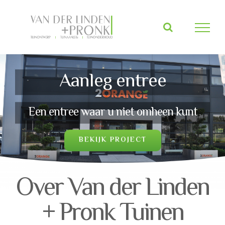
Skip
to
content
Tuinaanleg Rijswijk
Een complete tuinaanleg
BEKIJK PROJECT
Over Van der Linden
+ Pronk Tuinen