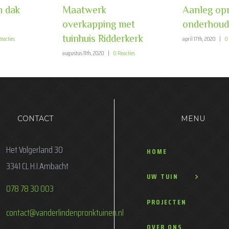
m dak
Maatwerk
Aanleg opr
overkapping met
onderhoud
tuinhuis Ridderkerk
eacties
april 17th, 2020
|
0 
augustus 11th, 2020
|
0 Reacties
CONTACT
MENU
Het Volgerland 30
HOME
3341 CL H.I.Ambacht
UW TUIN
078 78 30 003
PROJECTEN
contact@vanderlindenpronktuinen.nl
OVER ONS