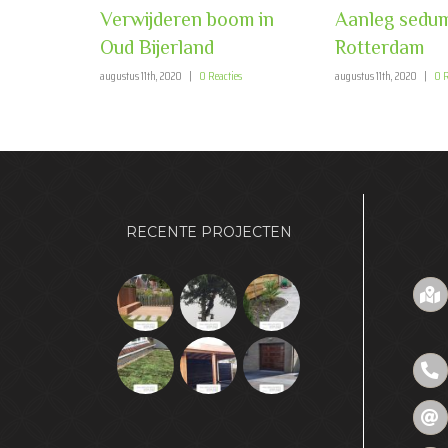
Verwijderen boom in
Aanleg sedu
Oud Bijerland
Rotterdam
augustus 11th, 2020
|
0 Reacties
augustus 11th, 2020
|
0 R
RECENTE PROJECTEN