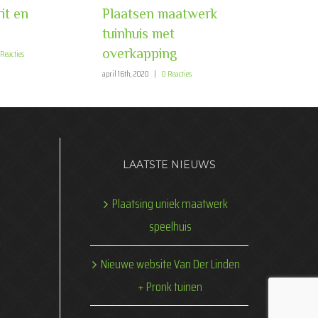
it en
Plaatsen maatwerk
tuinhuis met
overkapping
Reacties
april 16th, 2020
|
0 Reacties
LAATSTE NIEUWS
Plaatsing uniek maatwerk
speelhuis
Nieuwe website Van Der Linden
+ Pronk tuinen